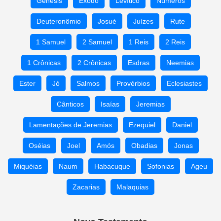
Gênesis
Êxodo
Levítico
Números
Deuteronômio
Josué
Juízes
Rute
1 Samuel
2 Samuel
1 Reis
2 Reis
1 Crônicas
2 Crônicas
Esdras
Neemias
Ester
Jó
Salmos
Provérbios
Eclesiastes
Cânticos
Isaías
Jeremias
Lamentações de Jeremias
Ezequiel
Daniel
Oséias
Joel
Amós
Obadias
Jonas
Miquéias
Naum
Habacuque
Sofonias
Ageu
Zacarias
Malaquias