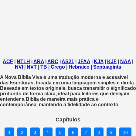
ACF
|
NTLH
|
ARA
|
ARC
|
AS21
|
JFAA
|
KJA
|
KJF
|
NAA
|
NVI
|
NVT
|
TB
|
Grego
|
Hebraico
|
Septuaginta
A
Nova Bíblia Viva
é uma tradução moderna e acessível
das Escrituras, focada em uma linguagem simples e direta.
Baseada em textos originais, busca transmitir o significado
profundo de forma clara, ideal para leitores que desejam
entender a Bíblia de maneira mais prática e
contemporânea, mantendo a fidelidade ao contexto.
Capítulos
1
2
3
4
5
6
7
8
9
10