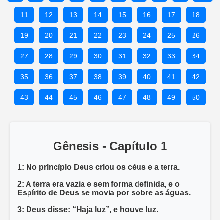
11
12
13
14
15
16
17
18
19
20
21
22
23
24
25
26
27
28
29
30
31
32
33
34
35
36
37
38
39
40
41
42
43
44
45
46
47
48
49
50
Gênesis - Capítulo 1
1: No princípio Deus criou os céus e a terra.
2: A terra era vazia e sem forma definida, e o
Espírito de Deus se movia por sobre as águas.
3: Deus disse: “Haja luz”, e houve luz.