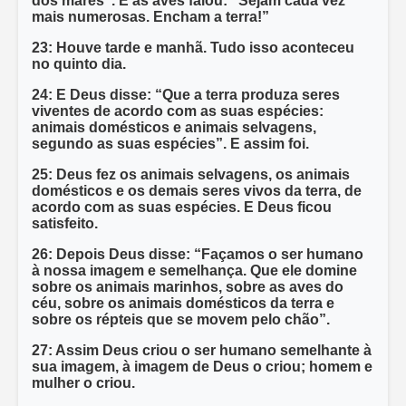
dos mares”. E às aves falou: “Sejam cada vez
mais numerosas. Encham a terra!”
23: Houve tarde e manhã. Tudo isso aconteceu
no quinto dia.
24: E Deus disse: “Que a terra produza seres
viventes de acordo com as suas espécies:
animais domésticos e animais selvagens,
segundo as suas espécies”. E assim foi.
25: Deus fez os animais selvagens, os animais
domésticos e os demais seres vivos da terra, de
acordo com as suas espécies. E Deus ficou
satisfeito.
26: Depois Deus disse: “Façamos o ser humano
à nossa imagem e semelhança. Que ele domine
sobre os animais marinhos, sobre as aves do
céu, sobre os animais domésticos da terra e
sobre os répteis que se movem pelo chão”.
27: Assim Deus criou o ser humano semelhante à
sua imagem, à imagem de Deus o criou; homem e
mulher o criou.