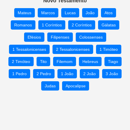
Novo Testamento
Mateus
Marcos
Lucas
João
Atos
Romanos
1 Coríntios
2 Coríntios
Gálatas
Efésios
Filipenses
Colossenses
1 Tessalonicenses
2 Tessalonicenses
1 Timóteo
2 Timóteo
Tito
Filemom
Hebreus
Tiago
1 Pedro
2 Pedro
1 João
2 João
3 João
Judas
Apocalipse