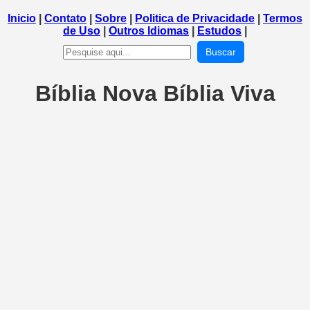
Inicio
|
Contato
|
Sobre
|
Politica de Privacidade
|
Termos
de Uso
|
Outros Idiomas
|
Estudos
|
Buscar
Bíblia Nova Bíblia Viva