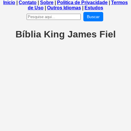
Inicio
|
Contato
|
Sobre
|
Politica de Privacidade
|
Termos
de Uso
|
Outros Idiomas
|
Estudos
Buscar
Bíblia King James Fiel