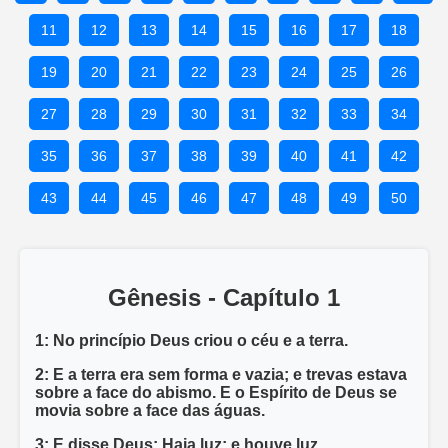
11
12
13
14
15
16
17
18
19
20
21
22
23
24
25
26
27
28
29
30
31
32
33
34
35
36
37
38
39
40
41
42
43
44
45
46
47
48
49
50
Gênesis - Capítulo 1
1: No princípio Deus criou o céu e a terra.
2: E a terra era sem forma e vazia; e trevas estava
sobre a face do abismo. E o Espírito de Deus se
movia sobre a face das águas.
3: E disse Deus: Haja luz; e houve luz.