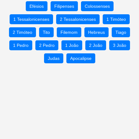
Efésios
Filipenses
Colossenses
1 Tessalonicenses
2 Tessalonicenses
1 Timóteo
2 Timóteo
Tito
Filemom
Hebreus
Tiago
1 Pedro
2 Pedro
1 João
2 João
3 João
Judas
Apocalipse