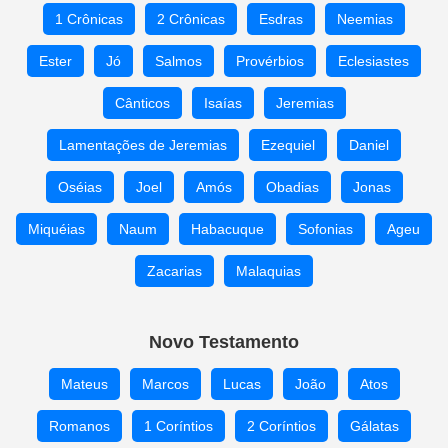
1 Crônicas
2 Crônicas
Esdras
Neemias
Ester
Jó
Salmos
Provérbios
Eclesiastes
Cânticos
Isaías
Jeremias
Lamentações de Jeremias
Ezequiel
Daniel
Oséias
Joel
Amós
Obadias
Jonas
Miquéias
Naum
Habacuque
Sofonias
Ageu
Zacarias
Malaquias
Novo Testamento
Mateus
Marcos
Lucas
João
Atos
Romanos
1 Coríntios
2 Coríntios
Gálatas