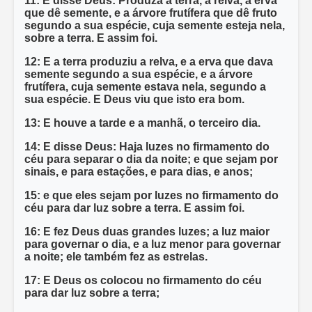
11: E disse Deus: Produza a terra, a relva, a erva
que dê semente, e a árvore frutífera que dê fruto
segundo a sua espécie, cuja semente esteja nela,
sobre a terra. E assim foi.
12: E a terra produziu a relva, e a erva que dava
semente segundo a sua espécie, e a árvore
frutífera, cuja semente estava nela, segundo a
sua espécie. E Deus viu que isto era bom.
13: E houve a tarde e a manhã, o terceiro dia.
14: E disse Deus: Haja luzes no firmamento do
céu para separar o dia da noite; e que sejam por
sinais, e para estações, e para dias, e anos;
15: e que eles sejam por luzes no firmamento do
céu para dar luz sobre a terra. E assim foi.
16: E fez Deus duas grandes luzes; a luz maior
para governar o dia, e a luz menor para governar
a noite; ele também fez as estrelas.
17: E Deus os colocou no firmamento do céu
para dar luz sobre a terra;