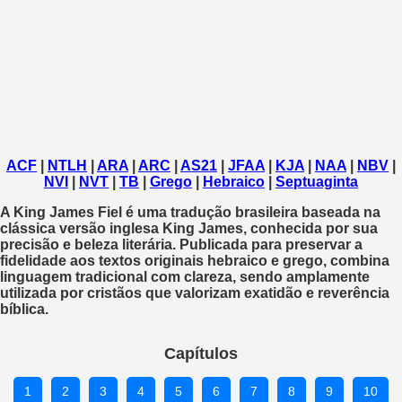
ACF
|
NTLH
|
ARA
|
ARC
|
AS21
|
JFAA
|
KJA
|
NAA
|
NBV
|
NVI
|
NVT
|
TB
|
Grego
|
Hebraico
|
Septuaginta
A
King James Fiel
é uma tradução brasileira baseada na
clássica versão inglesa King James, conhecida por sua
precisão e beleza literária. Publicada para preservar a
fidelidade aos textos originais hebraico e grego, combina
linguagem tradicional com clareza, sendo amplamente
utilizada por cristãos que valorizam exatidão e reverência
bíblica.
Capítulos
1
2
3
4
5
6
7
8
9
10