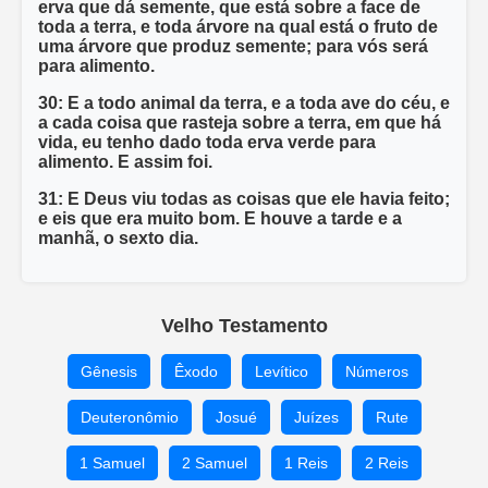
erva que dá semente, que está sobre a face de
toda a terra, e toda árvore na qual está o fruto de
uma árvore que produz semente; para vós será
para alimento.
30: E a todo animal da terra, e a toda ave do céu, e
a cada coisa que rasteja sobre a terra, em que há
vida, eu tenho dado toda erva verde para
alimento. E assim foi.
31: E Deus viu todas as coisas que ele havia feito;
e eis que era muito bom. E houve a tarde e a
manhã, o sexto dia.
Velho Testamento
Gênesis
Êxodo
Levítico
Números
Deuteronômio
Josué
Juízes
Rute
1 Samuel
2 Samuel
1 Reis
2 Reis