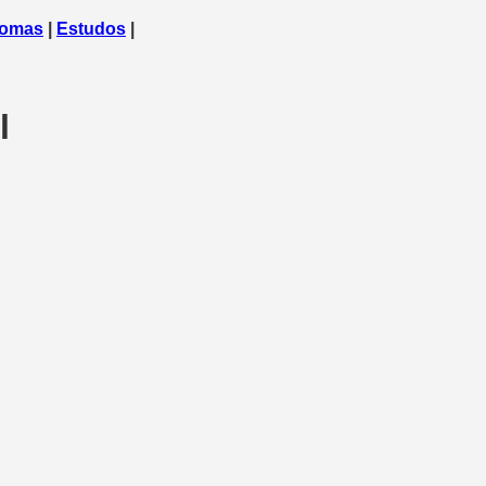
iomas
|
Estudos
|
l