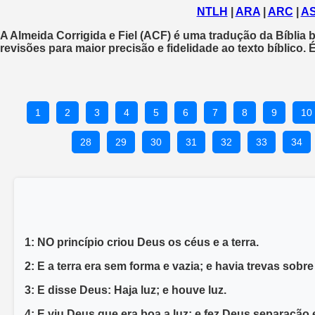
NTLH
|
ARA
|
ARC
|
AS
A
Almeida Corrigida e Fiel (ACF)
é uma tradução da Bíblia b
revisões para maior precisão e fidelidade ao texto bíblico
1
2
3
4
5
6
7
8
9
10
28
29
30
31
32
33
34
1: NO princípio criou Deus os céus e a terra.
2: E a terra era sem forma e vazia; e havia trevas sob
3: E disse Deus: Haja luz; e houve luz.
4: E viu Deus que era boa a luz; e fez Deus separação e