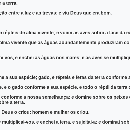
a terra,
ação entre a luz e as trevas; e viu Deus que era bom.
répteis de alma vivente; e voem as aves sobre a face da 
 de alma vivente que as águas abundantemente produziram co
cai-vos, e enchei as águas nos mares; e as aves se multipliq
e a sua espécie; gado, e répteis e feras da terra conforme a
e, e o gado conforme a sua espécie, e todo o réptil da terr
onforme a nossa semelhança; e domine sobre os peixes do
bre a terra.
 Deus o criou; homem e mulher os criou.
 multiplicai-vos, e enchei a terra, e sujeitai-a; e dominai 