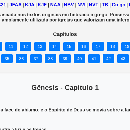
21
|
JFAA
|
KJA
|
KJF
|
NAA
|
NBV
|
NVI
|
NVT
|
TB
|
Grego
|
aseada nos textos originais em hebraico e grego. Preserva
. É amplamente utilizada por igrejas que valorizam uma inte
Capítulos
11
12
13
14
15
16
17
18
19
35
36
37
38
39
40
41
42
43
Gênesis - Capítulo 1
re a face do abismo; e o Espírito de Deus se movia sobre a f
ntre a luz e as trevas.