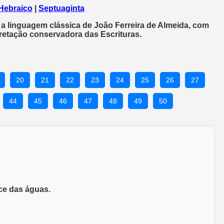
Hebraico
|
Septuaginta
 a linguagem clássica de João Ferreira de Almeida, com
rpretação conservadora das Escrituras.
20
21
22
23
24
25
26
27
44
45
46
47
48
49
50
ace das águas.