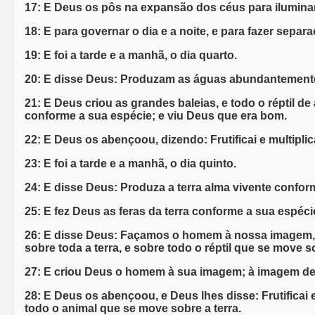
17: E Deus os pôs na expansão dos céus para iluminar 
18: E para governar o dia e a noite, e para fazer separ
19: E foi a tarde e a manhã, o dia quarto.
20: E disse Deus: Produzam as águas abundantemente 
21: E Deus criou as grandes baleias, e todo o réptil
conforme a sua espécie; e viu Deus que era bom.
22: E Deus os abençoou, dizendo: Frutificai e multipli
23: E foi a tarde e a manhã, o dia quinto.
24: E disse Deus: Produza a terra alma vivente conform
25: E fez Deus as feras da terra conforme a sua espéci
26: E disse Deus: Façamos o homem à nossa imagem, c
sobre toda a terra, e sobre todo o réptil que se move so
27: E criou Deus o homem à sua imagem; à imagem de
28: E Deus os abençoou, e Deus lhes disse: Frutificai e
todo o animal que se move sobre a terra.