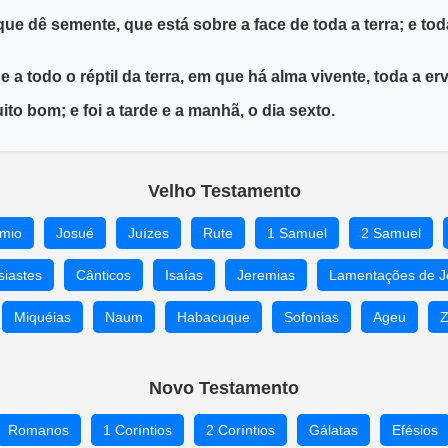
ue dê semente, que está sobre a face de toda a terra; e to
 e a todo o réptil da terra, em que há alma vivente, toda a e
ito bom; e foi a tarde e a manhã, o dia sexto.
Velho Testamento
mio
Josué
Juízes
Rute
1 Samuel
2 Samuel
siastes
Cânticos
Isaías
Jeremias
Lamentações de J
Miquéias
Naum
Habacuque
Sofonias
Ageu
Z
Novo Testamento
Romanos
1 Coríntios
2 Coríntios
Gálatas
Efésios