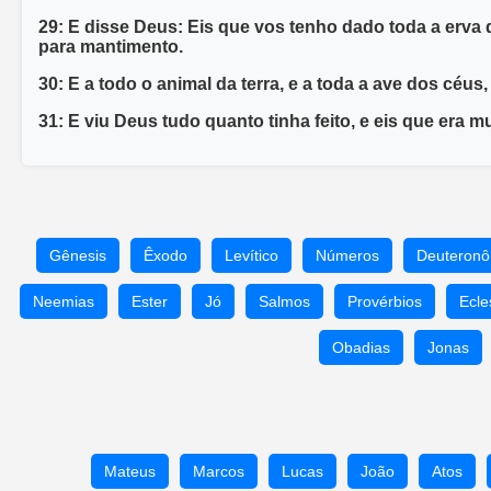
29: E disse Deus: Eis que vos tenho dado toda a erva q
para mantimento.
30: E a todo o animal da terra, e a toda a ave dos céus,
31: E viu Deus tudo quanto tinha feito, e eis que era mu
Gênesis
Êxodo
Levítico
Números
Deuteronô
Neemias
Ester
Jó
Salmos
Provérbios
Ecle
Obadias
Jonas
Mateus
Marcos
Lucas
João
Atos