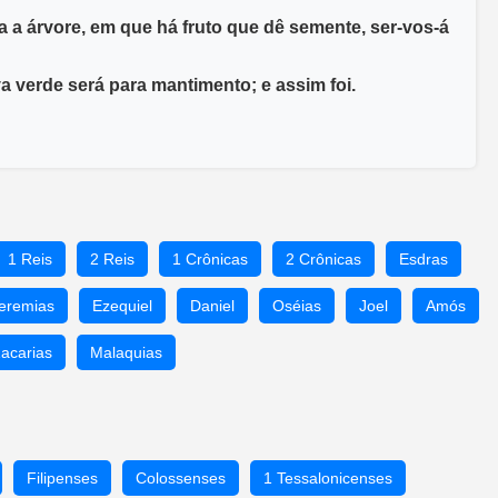
da a árvore, em que há fruto que dê semente, ser-vos-á
rva verde será para mantimento; e assim foi.
1 Reis
2 Reis
1 Crônicas
2 Crônicas
Esdras
eremias
Ezequiel
Daniel
Oséias
Joel
Amós
acarias
Malaquias
Filipenses
Colossenses
1 Tessalonicenses