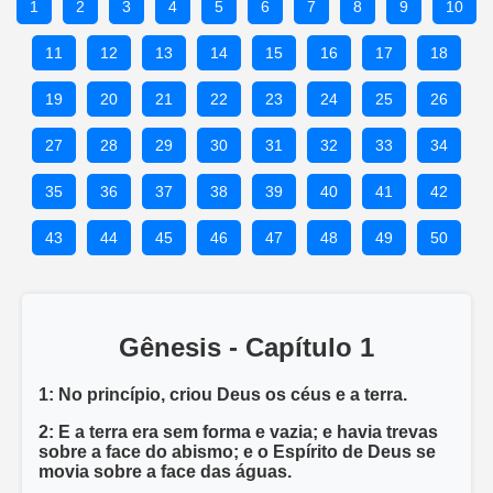
1
2
3
4
5
6
7
8
9
10
11
12
13
14
15
16
17
18
19
20
21
22
23
24
25
26
27
28
29
30
31
32
33
34
35
36
37
38
39
40
41
42
43
44
45
46
47
48
49
50
Gênesis - Capítulo 1
1: No princípio, criou Deus os céus e a terra.
2: E a terra era sem forma e vazia; e havia trevas
sobre a face do abismo; e o Espírito de Deus se
movia sobre a face das águas.