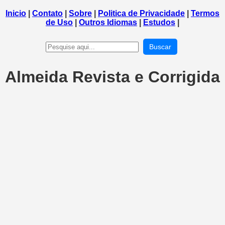
Inicio
|
Contato
|
Sobre
|
Politica de Privacidade
|
Termos
de Uso
|
Outros Idiomas
|
Estudos
|
Buscar
Almeida Revista e Corrigida