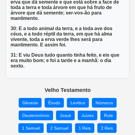
erva que dá semente e que está sobre a face de
toda a terra e toda árvore em que há fruto de
árvore que dá semente; ser-vos-ão para
mantimento.
30: E a todo animal da terra, e a toda ave dos
céus, e a todo réptil da terra, em que há alma
vivente, toda a erva verde lhes será para
mantimento. E assim foi.
31: E viu Deus tudo quanto tinha feito, e eis que
era muito bom; e foi a tarde e a manhã: o dia
sexto.
Velho Testamento
Gênesis
Êxodo
Levítico
Números
Deuteronômio
Josué
Juízes
Rute
1 Samuel
2 Samuel
1 Reis
2 Reis