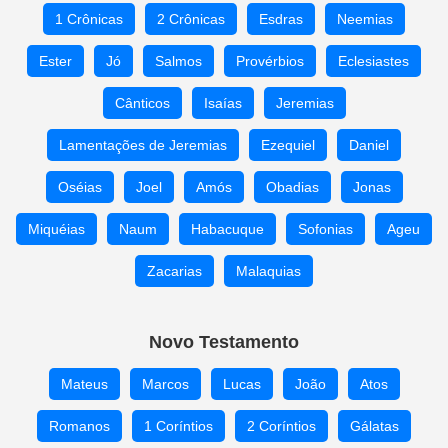
1 Crônicas
2 Crônicas
Esdras
Neemias
Ester
Jó
Salmos
Provérbios
Eclesiastes
Cânticos
Isaías
Jeremias
Lamentações de Jeremias
Ezequiel
Daniel
Oséias
Joel
Amós
Obadias
Jonas
Miquéias
Naum
Habacuque
Sofonias
Ageu
Zacarias
Malaquias
Novo Testamento
Mateus
Marcos
Lucas
João
Atos
Romanos
1 Coríntios
2 Coríntios
Gálatas