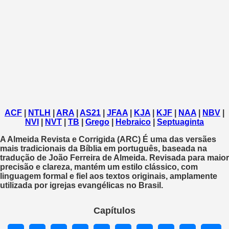
ACF
|
NTLH
|
ARA
|
AS21
|
JFAA
|
KJA
|
KJF
|
NAA
|
NBV
|
NVI
|
NVT
|
TB
|
Grego
|
Hebraico
|
Septuaginta
A
Almeida Revista e Corrigida
(ARC) É uma das versães
mais tradicionais da Bíblia em português, baseada na
tradução de João Ferreira de Almeida. Revisada para maior
precisão e clareza, mantém um estilo clássico, com
linguagem formal e fiel aos textos originais, amplamente
utilizada por igrejas evangélicas no Brasil.
Capítulos