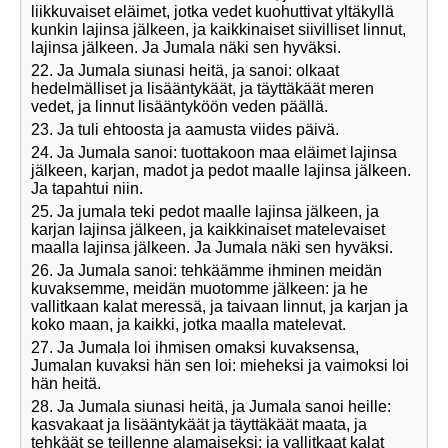
liikkuvaiset eläimet, jotka vedet kuohuttivat yltäkyllä
kunkin lajinsa jälkeen, ja kaikkinaiset siivilliset linnut,
lajinsa jälkeen. Ja Jumala näki sen hyväksi.
22. Ja Jumala siunasi heitä, ja sanoi: olkaat
hedelmälliset ja lisääntykäät, ja täyttäkäät meren
vedet, ja linnut lisääntyköön veden päällä.
23. Ja tuli ehtoosta ja aamusta viides päivä.
24. Ja Jumala sanoi: tuottakoon maa eläimet lajinsa
jälkeen, karjan, madot ja pedot maalle lajinsa jälkeen.
Ja tapahtui niin.
25. Ja jumala teki pedot maalle lajinsa jälkeen, ja
karjan lajinsa jälkeen, ja kaikkinaiset matelevaiset
maalla lajinsa jälkeen. Ja Jumala näki sen hyväksi.
26. Ja Jumala sanoi: tehkäämme ihminen meidän
kuvaksemme, meidän muotomme jälkeen: ja he
vallitkaan kalat meressä, ja taivaan linnut, ja karjan ja
koko maan, ja kaikki, jotka maalla matelevat.
27. Ja Jumala loi ihmisen omaksi kuvaksensa,
Jumalan kuvaksi hän sen loi: mieheksi ja vaimoksi loi
hän heitä.
28. Ja Jumala siunasi heitä, ja Jumala sanoi heille:
kasvakaat ja lisääntykäät ja täyttäkäät maata, ja
tehkäät se teillenne alamaiseksi; ja vallitkaat kalat