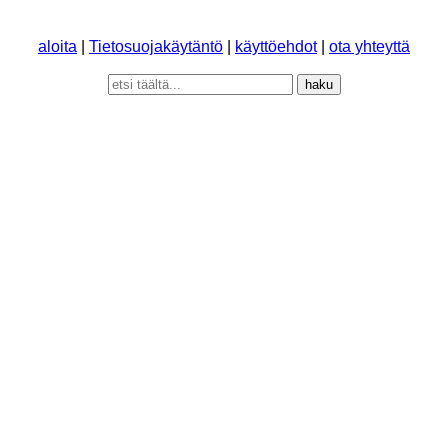
aloita
|
Tietosuojakäytäntö
|
käyttöehdot
|
ota yhteyttä
haku