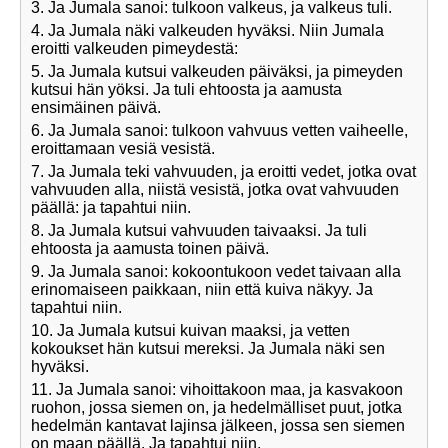
3. Ja Jumala sanoi: tulkoon valkeus, ja valkeus tuli.
4. Ja Jumala näki valkeuden hyväksi. Niin Jumala
eroitti valkeuden pimeydestä:
5. Ja Jumala kutsui valkeuden päiväksi, ja pimeyden
kutsui hän yöksi. Ja tuli ehtoosta ja aamusta
ensimäinen päivä.
6. Ja Jumala sanoi: tulkoon vahvuus vetten vaiheelle,
eroittamaan vesiä vesistä.
7. Ja Jumala teki vahvuuden, ja eroitti vedet, jotka ovat
vahvuuden alla, niistä vesistä, jotka ovat vahvuuden
päällä: ja tapahtui niin.
8. Ja Jumala kutsui vahvuuden taivaaksi. Ja tuli
ehtoosta ja aamusta toinen päivä.
9. Ja Jumala sanoi: kokoontukoon vedet taivaan alla
erinomaiseen paikkaan, niin että kuiva näkyy. Ja
tapahtui niin.
10. Ja Jumala kutsui kuivan maaksi, ja vetten
kokoukset hän kutsui mereksi. Ja Jumala näki sen
hyväksi.
11. Ja Jumala sanoi: vihoittakoon maa, ja kasvakoon
ruohon, jossa siemen on, ja hedelmälliset puut, jotka
hedelmän kantavat lajinsa jälkeen, jossa sen siemen
on maan päällä. Ja tapahtui niin.