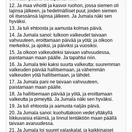
12. Ja maa vihoitti ja kasvoi ruohon, jossa siemen oli
lajinsa jälkeen, ja hedelmälliset puut, joiden siemen
oli itsessänsä lajinsa jälkeen. Ja Jumala näki sen
hyväksi.
13. Ja tuli ehtoosta ja aamusta kolmas päivä.
14. Ja Jumala sanoi: tulkoon valkeudet taivaan
vahvuuteen, eroittamaan päivää ja yötä: ja olkoon
merkeiksi, ja ajoiksi, ja päiviksi ja vuosiksi.
15. Ja olkoon valkeudeksi taivaan vahvuudessa,
paistamaan maan päälle. Ja tapahtui niin.
16. Ja Jumala teki kaksi suurta valkeutta: suuremman
valkeuden päivää hallitsemaan, ja vähemmän
valkeuden yötä hallitsemaan, ja tähdet.
17. Ja Jumala pani ne taivaan vahvuuteen,
paistamaan maan päälle.
18. Ja hallitsemaan päivää ja yötä, ja eroittamaan
valkeutta ja pimeyttä. Ja Jumala näki sen hyväksi.
19. Ja tuli ehtoosta ja aamusta naljäs päivä.
20. Ja Jumala sanoi: kuohuttakoon vedet yltäkyllä
liikkuvaisia eläimiä, ja linnut lentäköön maan päällä
taivaan avaruudessa.
21. Ja Jumala loi suuret valaskalat, ja kaikkinaiset