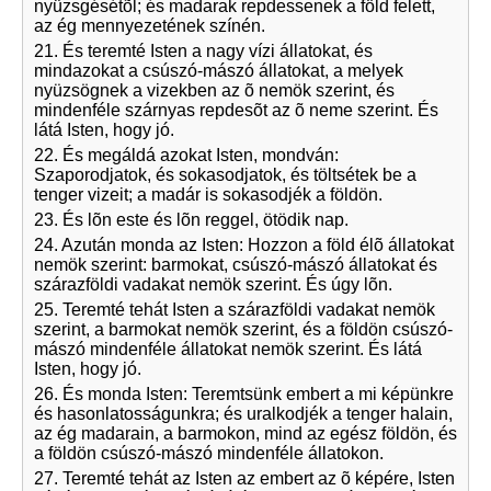
nyüzsgésétõl; és madarak repdessenek a föld felett,
az ég mennyezetének színén.
21. És teremté Isten a nagy vízi állatokat, és
mindazokat a csúszó-mászó állatokat, a melyek
nyüzsögnek a vizekben az õ nemök szerint, és
mindenféle szárnyas repdesõt az õ neme szerint. És
látá Isten, hogy jó.
22. És megáldá azokat Isten, mondván:
Szaporodjatok, és sokasodjatok, és töltsétek be a
tenger vizeit; a madár is sokasodjék a földön.
23. És lõn este és lõn reggel, ötödik nap.
24. Azután monda az Isten: Hozzon a föld élõ állatokat
nemök szerint: barmokat, csúszó-mászó állatokat és
szárazföldi vadakat nemök szerint. És úgy lõn.
25. Teremté tehát Isten a szárazföldi vadakat nemök
szerint, a barmokat nemök szerint, és a földön csúszó-
mászó mindenféle állatokat nemök szerint. És látá
Isten, hogy jó.
26. És monda Isten: Teremtsünk embert a mi képünkre
és hasonlatosságunkra; és uralkodjék a tenger halain,
az ég madarain, a barmokon, mind az egész földön, és
a földön csúszó-mászó mindenféle állatokon.
27. Teremté tehát az Isten az embert az õ képére, Isten