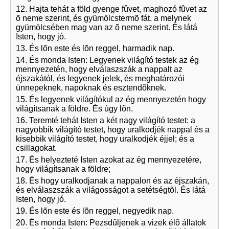
12. Hajta tehát a föld gyenge fûvet, maghozó fûvet az
õ neme szerint, és gyümölcstermõ fát, a melynek
gyümölcsében mag van az õ neme szerint. És látá
Isten, hogy jó.
13. És lõn este és lõn reggel, harmadik nap.
14. És monda Isten: Legyenek világító testek az ég
mennyezetén, hogy elválaszszák a nappalt az
éjszakától, és legyenek jelek, és meghatározói
ünnepeknek, napoknak és esztendõknek.
15. És legyenek világítókul az ég mennyezetén hogy
világítsanak a földre. És úgy lõn.
16. Teremté tehát Isten a két nagy világító testet: a
nagyobbik világító testet, hogy uralkodjék nappal és a
kisebbik világító testet, hogy uralkodjék éjjel; és a
csillagokat.
17. És helyezteté Isten azokat az ég mennyezetére,
hogy világítsanak a földre;
18. És hogy uralkodjanak a nappalon és az éjszakán,
és elválaszszák a világosságot a setétségtõl. És látá
Isten, hogy jó.
19. És lõn este és lõn reggel, negyedik nap.
20. És monda Isten: Pezsdûljenek a vizek élõ állatok