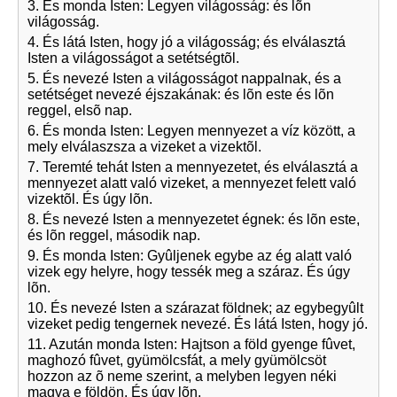
3. És monda Isten: Legyen világosság: és lõn
világosság.
4. És látá Isten, hogy jó a világosság; és elválasztá
Isten a világosságot a setétségtõl.
5. És nevezé Isten a világosságot nappalnak, és a
setétséget nevezé éjszakának: és lõn este és lõn
reggel, elsõ nap.
6. És monda Isten: Legyen mennyezet a víz között, a
mely elválaszsza a vizeket a vizektõl.
7. Teremté tehát Isten a mennyezetet, és elválasztá a
mennyezet alatt való vizeket, a mennyezet felett való
vizektõl. És úgy lõn.
8. És nevezé Isten a mennyezetet égnek: és lõn este,
és lõn reggel, második nap.
9. És monda Isten: Gyûljenek egybe az ég alatt való
vizek egy helyre, hogy tessék meg a száraz. És úgy
lõn.
10. És nevezé Isten a szárazat földnek; az egybegyûlt
vizeket pedig tengernek nevezé. És látá Isten, hogy jó.
11. Azután monda Isten: Hajtson a föld gyenge fûvet,
maghozó fûvet, gyümölcsfát, a mely gyümölcsöt
hozzon az õ neme szerint, a melyben legyen néki
magva e földön. És úgy lõn.