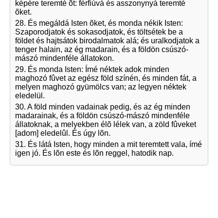
képére teremté õt: férfiúvá és asszonynyá teremté
õket.
28. És megáldá Isten õket, és monda nékik Isten:
Szaporodjatok és sokasodjatok, és töltsétek be a
földet és hajtsátok birodalmatok alá; és uralkodjatok a
tenger halain, az ég madarain, és a földön csúszó-
mászó mindenféle állatokon.
29. És monda Isten: Ímé néktek adok minden
maghozó fûvet az egész föld színén, és minden fát, a
melyen maghozó gyümölcs van; az legyen néktek
eledelül.
30. A föld minden vadainak pedig, és az ég minden
madarainak, és a földön csúszó-mászó mindenféle
állatoknak, a melyekben élõ lélek van, a zöld fûveket
[adom] eledelûl. És úgy lõn.
31. És látá Isten, hogy minden a mit teremtett vala, ímé
igen jó. És lõn este és lõn reggel, hatodik nap.