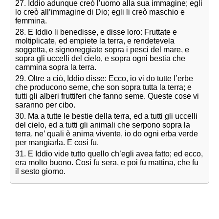
27. Iddio adunque creò l’uomo alla sua immagine; egli
lo creò all’immagine di Dio; egli li creò maschio e
femmina.
28. E Iddio li benedisse, e disse loro: Fruttate e
moltiplicate, ed empiete la terra, e rendetevela
soggetta, e signoreggiate sopra i pesci del mare, e
sopra gli uccelli del cielo, e sopra ogni bestia che
cammina sopra la terra.
29. Oltre a ciò, Iddio disse: Ecco, io vi do tutte l’erbe
che producono seme, che son sopra tutta la terra; e
tutti gli alberi fruttiferi che fanno seme. Queste cose vi
saranno per cibo.
30. Ma a tutte le bestie della terra, ed a tutti gli uccelli
del cielo, ed a tutti gli animali che serpono sopra la
terra, ne’ quali è anima vivente, io do ogni erba verde
per mangiarla. E così fu.
31. E Iddio vide tutto quello ch’egli avea fatto; ed ecco,
era molto buono. Così fu sera, e poi fu mattina, che fu
il sesto giorno.