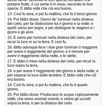
portano frutto, il cui seme è in esso, secondo le loro
specie. E Iddio vide che ciò era buono.
13. Così fu sera, e poi fu mattina, che fu il terzo giorno.
14. Poi Iddio disse: Sienvi de’ luminari nella distesa
del cielo, per far distinzione tra il giorno e la notte: e
quelli sieno per segni, e per distinguer le stagioni e i
giorni e gli anni.
15. E sieno per luminari nella distesa del cielo, per
recar la luce in su la terra. E così fu.
16. Iddio adunque fece i due gran luminari il maggiore
per avere il reggimento del giorno, e il minore per
avere il reggimento della notte, e le stelle.
17. E Iddio li mise nella distesa del cielo, per recar la
luce sopra la terra,
18. e per avere il reggimento del giorno e della notte, e
per separar la luce dalle tenebre. E Iddio vide che ciò
era buono.
19. Così fu sera, e poi fu mattina, che fu il quarto
giorno.
20. Poi Iddio disse: Producano le acque copiosamente
rettili, che sieno animali viventi; e volino gli uccelli
sopra la terra, e per la distesa del cielo.