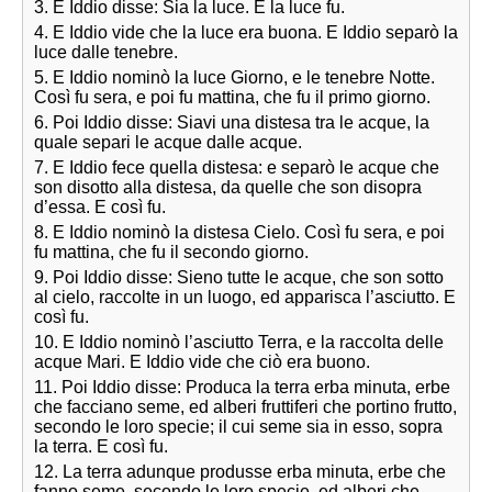
3. E Iddio disse: Sia la luce. E la luce fu.
4. E Iddio vide che la luce era buona. E Iddio separò la
luce dalle tenebre.
5. E Iddio nominò la luce Giorno, e le tenebre Notte.
Così fu sera, e poi fu mattina, che fu il primo giorno.
6. Poi Iddio disse: Siavi una distesa tra le acque, la
quale separi le acque dalle acque.
7. E Iddio fece quella distesa: e separò le acque che
son disotto alla distesa, da quelle che son disopra
d’essa. E così fu.
8. E Iddio nominò la distesa Cielo. Così fu sera, e poi
fu mattina, che fu il secondo giorno.
9. Poi Iddio disse: Sieno tutte le acque, che son sotto
al cielo, raccolte in un luogo, ed apparisca l’asciutto. E
così fu.
10. E Iddio nominò l’asciutto Terra, e la raccolta delle
acque Mari. E Iddio vide che ciò era buono.
11. Poi Iddio disse: Produca la terra erba minuta, erbe
che facciano seme, ed alberi fruttiferi che portino frutto,
secondo le loro specie; il cui seme sia in esso, sopra
la terra. E così fu.
12. La terra adunque produsse erba minuta, erbe che
fanno seme, secondo le loro specie, ed alberi che