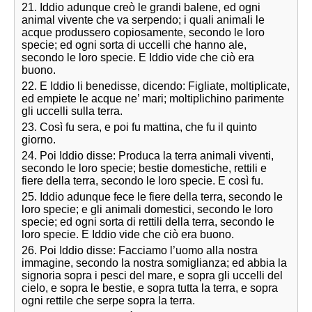
21. Iddio adunque creò le grandi balene, ed ogni
animal vivente che va serpendo; i quali animali le
acque produssero copiosamente, secondo le loro
specie; ed ogni sorta di uccelli che hanno ale,
secondo le loro specie. E Iddio vide che ciò era
buono.
22. E Iddio li benedisse, dicendo: Figliate, moltiplicate,
ed empiete le acque ne’ mari; moltiplichino parimente
gli uccelli sulla terra.
23. Così fu sera, e poi fu mattina, che fu il quinto
giorno.
24. Poi Iddio disse: Produca la terra animali viventi,
secondo le loro specie; bestie domestiche, rettili e
fiere della terra, secondo le loro specie. E così fu.
25. Iddio adunque fece le fiere della terra, secondo le
loro specie; e gli animali domestici, secondo le loro
specie; ed ogni sorta di rettili della terra, secondo le
loro specie. E Iddio vide che ciò era buono.
26. Poi Iddio disse: Facciamo l’uomo alla nostra
immagine, secondo la nostra somiglianza; ed abbia la
signoria sopra i pesci del mare, e sopra gli uccelli del
cielo, e sopra le bestie, e sopra tutta la terra, e sopra
ogni rettile che serpe sopra la terra.